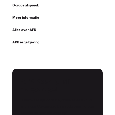
Garageafspraak
Meer informatie
Alles over APK
APK regelgeving
APK Keuring bij
Vakgarage!
Is het weer tijd voor de jaarlijkse APK? Ga
snel naar Vakgarage bij u in de buurt, en ga
zonder zorgen de weg op!