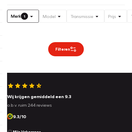
Merk
Model
Transmissie
Prijs
1
Filteren
Wij krijgen gemiddeld een 9.3
o.b.v. ruim 244 reviews
9.3/10