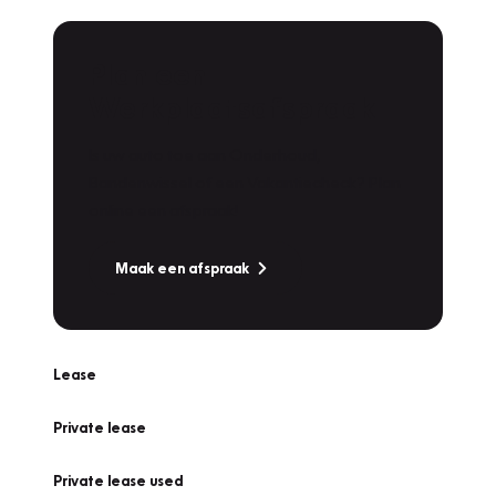
Plan een
Werkplaatsafspraak
Is uw auto toe aan Onderhoud,
Bandenwissel of een Vakantiecheck? Plan
online een afspraak!
Maak een afspraak
Lease
Private lease
Private lease used