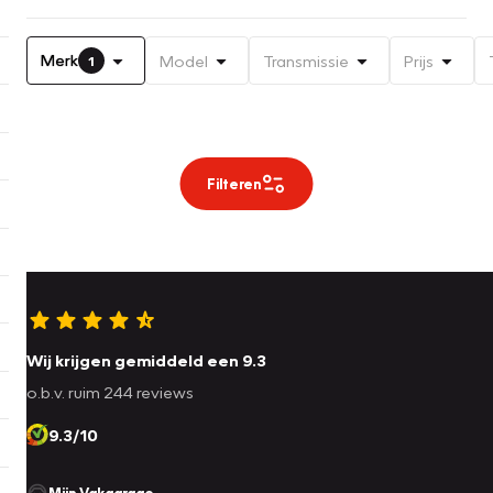
Merk
Model
Transmissie
Prijs
1
Filteren
Wij krijgen gemiddeld een 9.3
o.b.v. ruim 244 reviews
9.3/10