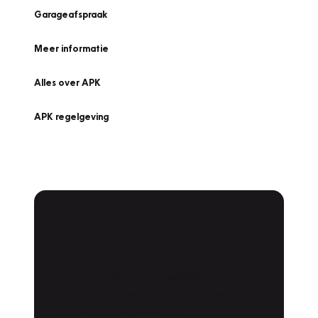
Garageafspraak
Meer informatie
Alles over APK
APK regelgeving
APK Keuring bij
Vakgarage!
Is het weer tijd voor de jaarlijkse APK? Ga
snel naar Vakgarage bij u in de buurt, en ga
zonder zorgen de weg op!