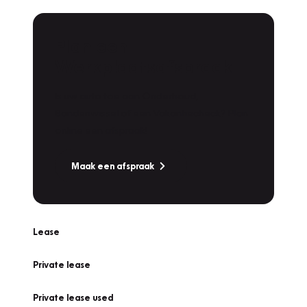
Plan een
Werkplaatsafspraak
Is uw auto toe aan Onderhoud,
Bandenwissel of een Vakantiecheck? Plan
online een afspraak!
Maak een afspraak
Lease
Private lease
Private lease used