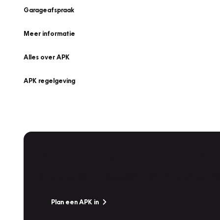
Garageafspraak
Meer informatie
Alles over APK
APK regelgeving
APK Keuring bij Vakgarage!
Is het weer tijd voor de jaarlijkse APK? Ga snel naar V
Plan een APK in