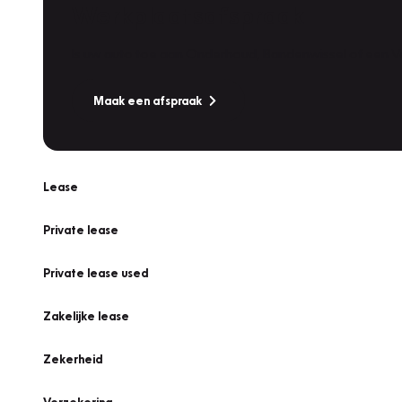
Werkplaatsafspraak
Is uw auto toe aan Onderhoud, Bandenwissel of een Va
Maak een afspraak
Lease
Private lease
Private lease used
Zakelijke lease
Zekerheid