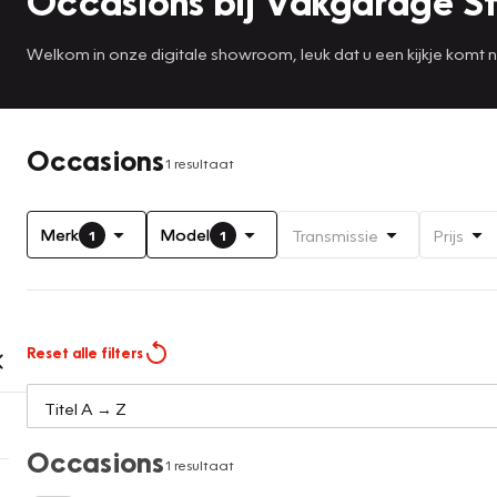
Occasions bij Vakgarage S
Welkom in onze digitale showroom, leuk dat u een kijkje komt
Occasions
1 resultaat
Merk
Model
Transmissie
Prijs
1
1
Reset alle filters
Occasions
1 resultaat