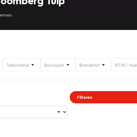
toomberg Tulp
 nemen.
Tellerstand
Bouwjaar
Brandstof
BTW / ma
Filteren