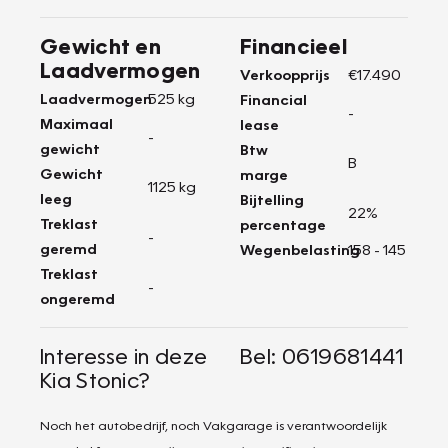
Gewicht en
Financieel
Laadvermogen
Verkoopprijs
€17.490
Laadvermogen
525 kg
Financial
-
Maximaal
lease
-
gewicht
Btw
B
Gewicht
marge
1125 kg
leeg
Bijtelling
22%
Treklast
percentage
-
geremd
Wegenbelasting
158 - 145
Treklast
-
ongeremd
Interesse in deze
Bel: 0619681441
Kia Stonic?
Noch het autobedrijf, noch Vakgarage is verantwoordelijk