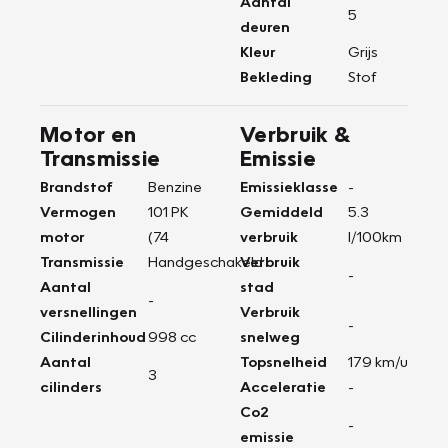
Aantal
5
deuren
Kleur
Grijs
Bekleding
Stof
Motor en
Verbruik &
Transmissie
Emissie
Brandstof
Benzine
Emissieklasse
-
Vermogen
101 PK
Gemiddeld
5.3
motor
(74
verbruik
l/100km
Transmissie
Handgeschakeld
Verbruik
-
Aantal
stad
-
versnellingen
Verbruik
-
Cilinderinhoud
998 cc
snelweg
Aantal
Topsnelheid
179 km/u
3
cilinders
Acceleratie
-
Co2
-
emissie