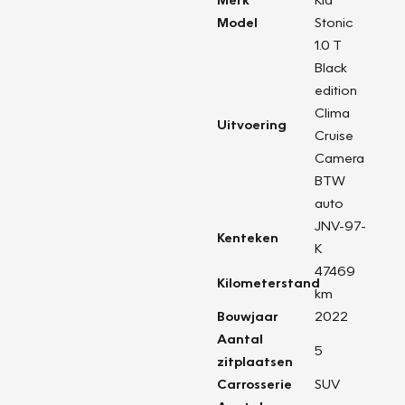
Model
Stonic
1.0 T
Black
edition
Clima
Uitvoering
Cruise
Camera
BTW
auto
JNV-97-
Kenteken
K
47469
Kilometerstand
km
Bouwjaar
2022
Aantal
5
zitplaatsen
Carrosserie
SUV