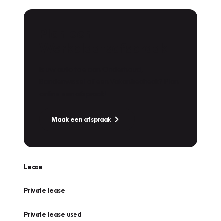
Plan een
Werkplaatsafspraak
Is uw auto toe aan Onderhoud,
Bandenwissel of een Vakantiecheck? Plan
online een afspraak!
Maak een afspraak
Lease
Private lease
Private lease used