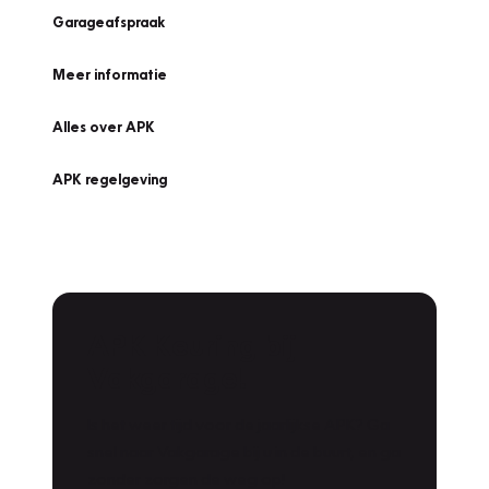
Garageafspraak
Meer informatie
Alles over APK
APK regelgeving
APK Keuring bij
Vakgarage!
Is het weer tijd voor de jaarlijkse APK? Ga
snel naar Vakgarage bij u in de buurt, en ga
zonder zorgen de weg op!