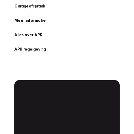
Garageafspraak
Meer informatie
Alles over APK
APK regelgeving
APK Keuring bij
Vakgarage!
Is het weer tijd voor de jaarlijkse APK? Ga
snel naar Vakgarage bij u in de buurt, en ga
zonder zorgen de weg op!