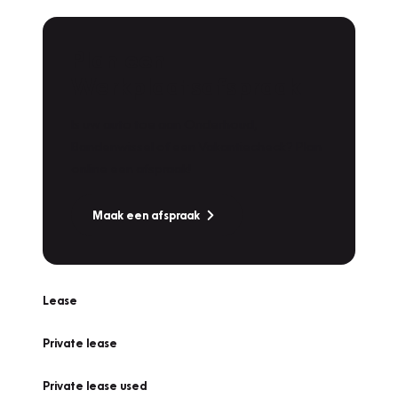
Plan een
Werkplaatsafspraak
Is uw auto toe aan Onderhoud,
Bandenwissel of een Vakantiecheck? Plan
online een afspraak!
Maak een afspraak
Lease
Private lease
Private lease used