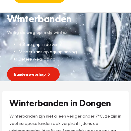
Winterbanden
Banden
Veilig de weg op in de winter
Betere grip in de winter
Minder kans op aquaplanning
Betere wegligging
Banden webshop
Winterbanden in Dongen
Winterbanden zijn niet alleen veiliger onder 7°C, ze zijn in
veel Europese landen ook verplicht tijdens de
wintermaanden. Heeft uzelf geen plek voor de opslag