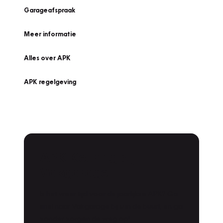
Garageafspraak
Meer informatie
Alles over APK
APK regelgeving
APK Keuring bij
Vakgarage!
Is het weer tijd voor de jaarlijkse APK? Ga
snel naar Vakgarage bij u in de buurt, en ga
zonder zorgen de weg op!