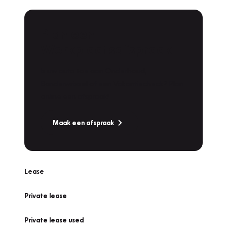
Plan een
Werkplaatsafspraak
Is uw auto toe aan Onderhoud,
Bandenwissel of een Vakantiecheck? Plan
online een afspraak!
Maak een afspraak
Lease
Private lease
Private lease used