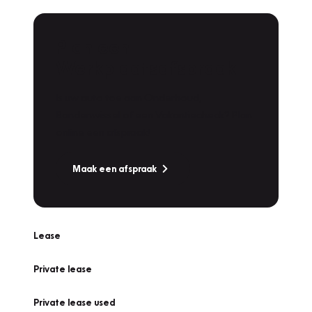
Plan een
Werkplaatsafspraak
Is uw auto toe aan Onderhoud,
Bandenwissel of een Vakantiecheck? Plan
online een afspraak!
Maak een afspraak
Lease
Private lease
Private lease used