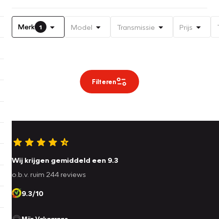
Merk
Model
Transmissie
Prijs
1
Filteren
Wij krijgen gemiddeld een 9.3
o.b.v. ruim 244 reviews
9.3/10