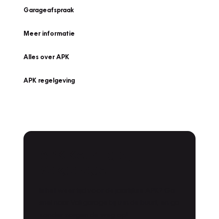
Garageafspraak
Meer informatie
Alles over APK
APK regelgeving
APK Keuring bij
Vakgarage!
Is het weer tijd voor de jaarlijkse APK? Ga
snel naar Vakgarage bij u in de buurt, en ga
zonder zorgen de weg op!