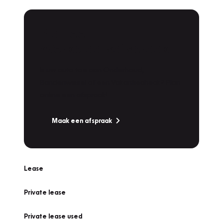
Plan een
Werkplaatsafspraak
Is uw auto toe aan Onderhoud,
Bandenwissel of een Vakantiecheck? Plan
online een afspraak!
Maak een afspraak
Lease
Private lease
Private lease used