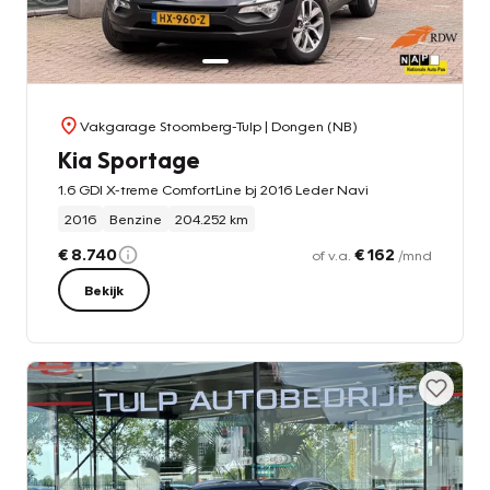
Vakgarage Stoomberg-Tulp
| Dongen (NB)
Kia Sportage
1.6 GDI X-treme ComfortLine bj 2016 Leder Navi
2016
Benzine
204.252 km
€ 8.740
€ 162
of v.a.
/mnd
Bekijk