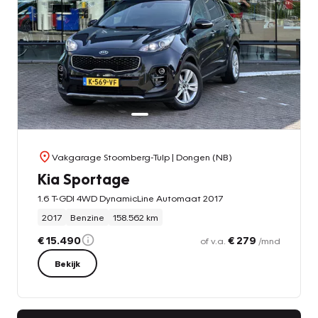
Vakgarage Stoomberg-Tulp
| Dongen (NB)
Kia Sportage
1.6 T-GDI 4WD DynamicLine Automaat 2017
2017
Benzine
158.562 km
€ 15.490
€ 279
of v.a.
/mnd
Bekijk