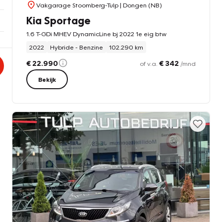
Vakgarage Stoomberg-Tulp
| Dongen (NB)
Kia Sportage
1.6 T-GDi MHEV DynamicLine bj 2022 1e eig btw
2022
Hybride - Benzine
102.290 km
€ 22.990
€ 342
of v.a.
/mnd
Bekijk