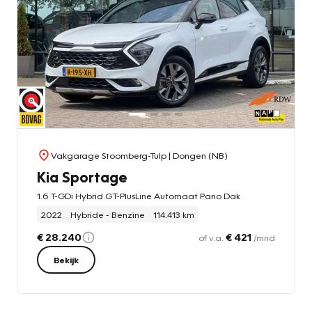
Vakgarage Stoomberg-Tulp
| Dongen (NB)
Kia Sportage
1.6 T-GDi Hybrid GT-PlusLine Automaat Pano Dak
2022
Hybride - Benzine
114.413 km
€ 28.240
€ 421
of v.a.
/mnd
Bekijk