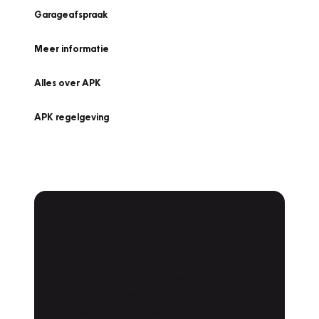
Garageafspraak
Meer informatie
Alles over APK
APK regelgeving
APK Keuring bij
Vakgarage!
Is het weer tijd voor de jaarlijkse APK? Ga
snel naar Vakgarage bij u in de buurt, en ga
zonder zorgen de weg op!