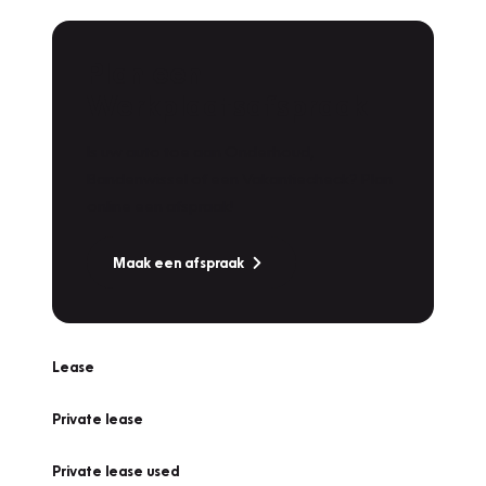
Plan een
Werkplaatsafspraak
Is uw auto toe aan Onderhoud,
Bandenwissel of een Vakantiecheck? Plan
online een afspraak!
Maak een afspraak
Lease
Private lease
Private lease used