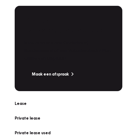
Plan een
Werkplaatsafspraak
Is uw auto toe aan Onderhoud,
Bandenwissel of een Vakantiecheck? Plan
online een afspraak!
Maak een afspraak
Lease
Private lease
Private lease used