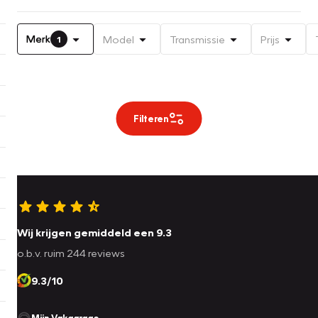
Merk
Model
Transmissie
Prijs
1
Filteren
Wij krijgen gemiddeld een 9.3
o.b.v. ruim 244 reviews
9.3/10