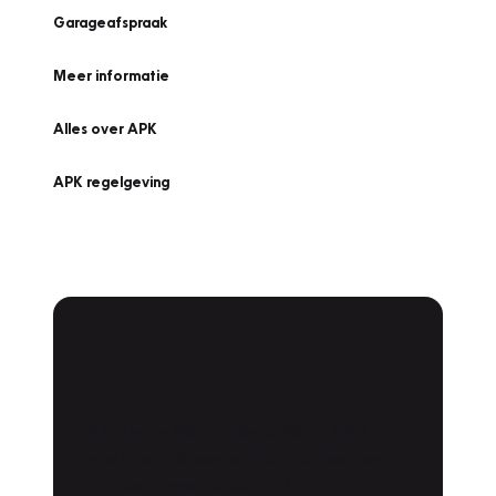
Garageafspraak
Meer informatie
Alles over APK
APK regelgeving
APK Keuring bij
Vakgarage!
Is het weer tijd voor de jaarlijkse APK? Ga
snel naar Vakgarage bij u in de buurt, en ga
zonder zorgen de weg op!