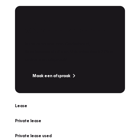
Plan een
Werkplaatsafspraak
Is uw auto toe aan Onderhoud,
Bandenwissel of een Vakantiecheck? Plan
online een afspraak!
Maak een afspraak
Lease
Private lease
Private lease used