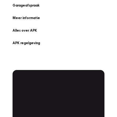
Garageafspraak
Meer informatie
Alles over APK
APK regelgeving
APK Keuring bij
Vakgarage!
Is het weer tijd voor de jaarlijkse APK? Ga
snel naar Vakgarage bij u in de buurt, en ga
zonder zorgen de weg op!