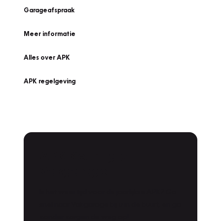
Garageafspraak
Meer informatie
Alles over APK
APK regelgeving
APK Keuring bij
Vakgarage!
Is het weer tijd voor de jaarlijkse APK? Ga
snel naar Vakgarage bij u in de buurt, en ga
zonder zorgen de weg op!