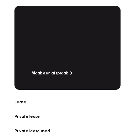
Plan een
Werkplaatsafspraak
Is uw auto toe aan Onderhoud,
Bandenwissel of een Vakantiecheck? Plan
online een afspraak!
Maak een afspraak
Lease
Private lease
Private lease used