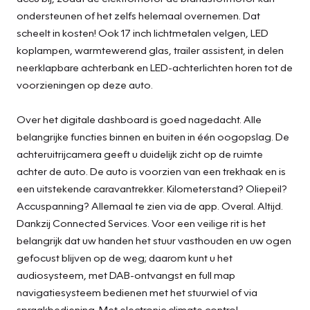
ondersteunen of het zelfs helemaal overnemen. Dat
scheelt in kosten! Ook 17 inch lichtmetalen velgen, LED
koplampen, warmtewerend glas, trailer assistent, in delen
neerklapbare achterbank en LED-achterlichten horen tot de
voorzieningen op deze auto.
Over het digitale dashboard is goed nagedacht. Alle
belangrijke functies binnen en buiten in één oogopslag. De
achteruitrijcamera geeft u duidelijk zicht op de ruimte
achter de auto. De auto is voorzien van een trekhaak en is
een uitstekende caravantrekker. Kilometerstand? Oliepeil?
Accuspanning? Allemaal te zien via de app. Overal. Altijd.
Dankzij Connected Services. Voor een veilige rit is het
belangrijk dat uw handen het stuur vasthouden en uw ogen
gefocust blijven op de weg; daarom kunt u het
audiosysteem, met DAB-ontvangst en full map
navigatiesysteem bedienen met het stuurwiel of via
spraakbediening. Met electronic climate control,