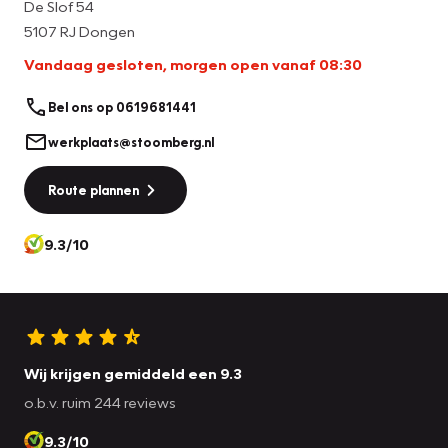
De Slof 54
5107 RJ Dongen
Vandaag gesloten, morgen open vanaf 08:30
Bel ons op 0619681441
werkplaats@stoomberg.nl
Route plannen
9.3/10
Wij krijgen gemiddeld een 9.3
o.b.v. ruim 244 reviews
9.3/10