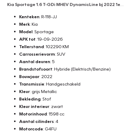
Kia Sportage 1.6 T-GDi MHEV DynamicLine bj 2022 1e
eig btw
Kenteken
: R-118-JJ
Merk
: Kia
Model
: Sportage
APK tot
: 19-09-2026
Tellerstand
: 102290 KM
Carrosserievorm
: SUV
Aantal deuren
: 5
Brandstofsoort
: Hybride (Elektrisch/Benzine)
Bouwjaar
: 2022
Transmissie
: Handgeschakeld
Kleur
: grijs Metallic
Bekleding
: Stof
Kleur interieur
: zwart
Motorinhoud
: 1598 cc
Aantal cilinders
: 4
Motorcode
: G4FU