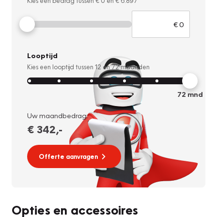
Kies een bedrag tussen
€ 0
en
€ 6.897
Looptijd
Kies een looptijd tussen
12
en
72
maanden
72
mnd
Uw maandbedrag:
€ 342
,-
Offerte aanvragen
Opties en accessoires