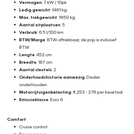
Vermogen
: 7 kW / 10pk
Ledig gewicht
: 1461 kg
Max. trekgewicht
: 1650 kg
Aantal zitplaatsen
: 5
Verbruik
: 6.5 l/100 km
BTW/Marge
: BTW aftrekbaar, de prijs is inclusief
BTW
Lengte
: 452 cm
Breedte
: 187 cm
Aantal sleutels
: 2
Onderhoudshistorie aanwezig
: Dealer
onderhouden
Motorrijtuigenbelasting
: € 253 - 276 per kwartaal
Emissieklasse
: Euro 6
Comfort
Cruise control
Regensensor