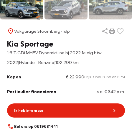
Vakgarage Stoomberg-Tulp
Kia Sportage
1.6 T-GDi MHEV DynamicLine bj 2022 1e eig btw
2022
|
Hybride - Benzine
|
102.290 km
Kopen
€ 22.990
Prijs is incl. BTW en BPM
Particulier financieren
v.a. € 342 p.m.
Ik heb interesse
Bel ons op 0619681441