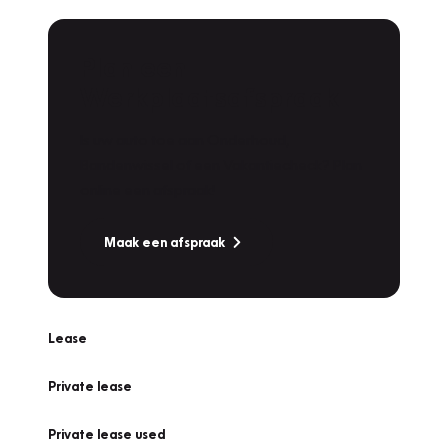
Plan een
Werkplaatsafspraak
Is uw auto toe aan Onderhoud,
Bandenwissel of een Vakantiecheck? Plan
online een afspraak!
Maak een afspraak
Lease
Private lease
Private lease used