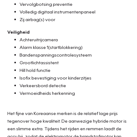
Vervolgbotsing preventie
Volledig digitaal instrumentenpaneel
Zij airbag(s) voor
Veiligheid
Achteruitrijcamera
Alarm klasse 1(startblokkering)
Bandenspanningscontrolesysteem
Grootlichtassistent
Hill hold functie
Isofix bevestiging voor kinderzitjes
Verkeersbord detectie
Vermoeidheids herkenning
Het fijne van Koreaanse merken is de relatief lage prijs
tegenover hoge kwaliteit. De aanwezige hybride motor is
een slimme extra. Tijdens het rijden en remmen laadt de
accu bij, zodat de elektromotor de brandstofmotor kan