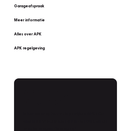
Garageafspraak
Meer informatie
Alles over APK
APK regelgeving
APK Keuring bij
Vakgarage!
Is het weer tijd voor de jaarlijkse APK? Ga
snel naar Vakgarage bij u in de buurt, en ga
zonder zorgen de weg op!