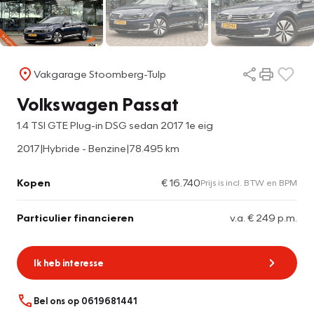
Vakgarage Stoomberg-Tulp
Volkswagen Passat
1.4 TSI GTE Plug-in DSG sedan 2017 1e eig
2017
|
Hybride - Benzine
|
78.495 km
Kopen
€ 16.740
Prijs is incl. BTW en BPM
Particulier financieren
v.a. € 249 p.m.
Ik heb interesse
Bel ons op 0619681441