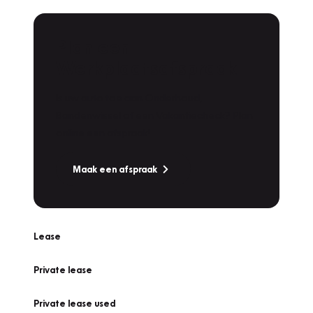
Plan een
Werkplaatsafspraak
Is uw auto toe aan Onderhoud,
Bandenwissel of een Vakantiecheck? Plan
online een afspraak!
Maak een afspraak
Lease
Private lease
Private lease used