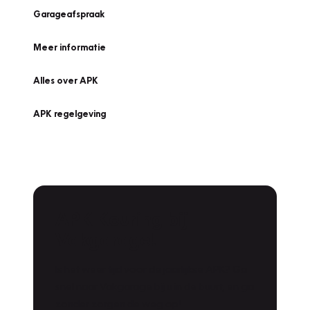
Garageafspraak
Meer informatie
Alles over APK
APK regelgeving
APK Keuring bij
Vakgarage!
Is het weer tijd voor de jaarlijkse APK? Ga
snel naar Vakgarage bij u in de buurt, en ga
zonder zorgen de weg op!