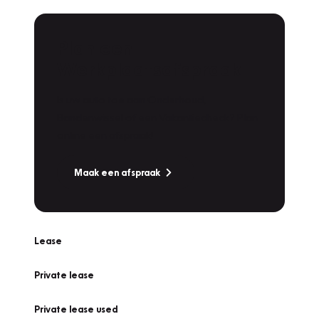
Plan een
Werkplaatsafspraak
Is uw auto toe aan Onderhoud,
Bandenwissel of een Vakantiecheck? Plan
online een afspraak!
Maak een afspraak
Lease
Private lease
Private lease used