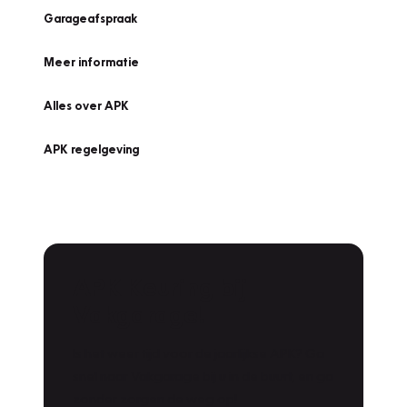
Garageafspraak
Meer informatie
Alles over APK
APK regelgeving
APK Keuring bij
Vakgarage!
Is het weer tijd voor de jaarlijkse APK? Ga
snel naar Vakgarage bij u in de buurt, en ga
zonder zorgen de weg op!