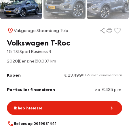
Vakgarage Stoomberg-Tulp
Volkswagen T-Roc
1.5 TSI Sport Business R
2020
|
Benzine
|
50.037 km
Kopen
€ 23.499
BTW niet verrekenbaar
Particulier financieren
v.a. € 435 p.m.
Ik heb interesse
Bel ons op 0619681441