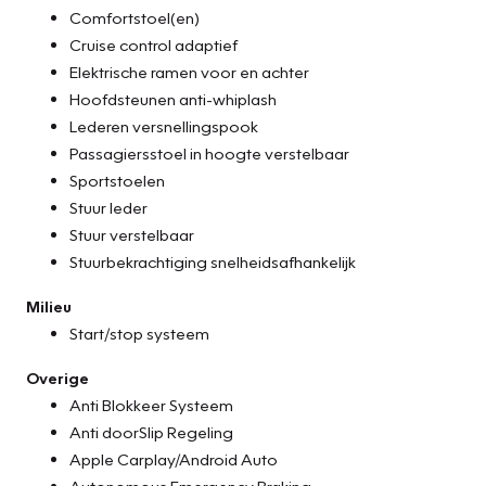
Comfortstoel(en)
Cruise control adaptief
Elektrische ramen voor en achter
Hoofdsteunen anti-whiplash
Lederen versnellingspook
Passagiersstoel in hoogte verstelbaar
Sportstoelen
Stuur leder
Stuur verstelbaar
Stuurbekrachtiging snelheidsafhankelijk
Milieu
Start/stop systeem
Overige
Anti Blokkeer Systeem
Anti doorSlip Regeling
Apple Carplay/Android Auto
Autonomous Emergency Braking