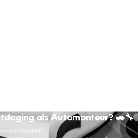
 uitdaging als Automonteur? 🚗🔧
dynamische werkplek?