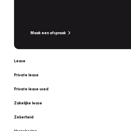
Werkplaatsafspraak
Is uw auto toe aan Onderhoud, Bandenwissel of een Va
Maak een afspraak
Lease
Private lease
Private lease used
Zakelijke lease
Zekerheid