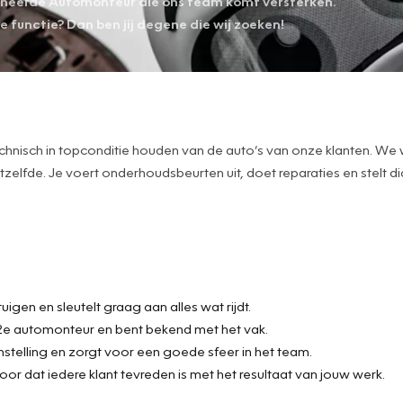
ioneerde Automonteur die ons team komt versterken.
ge functie? Dan ben jij degene die wij zoeken!
 technisch in topconditie houden van de auto’s van onze klanten. W
zelfde. Je voert onderhoudsbeurten uit, doet reparaties en stelt
uigen en sleutelt graag aan alles wat rijdt.
f 2e automonteur en bent bekend met het vak.
nstelling en zorgt voor een goede sfeer in het team.
oor dat iedere klant tevreden is met het resultaat van jouw werk.