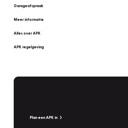
Garageafspraak
Meer informatie
Alles over APK
APK regelgeving
APK Keuring bij Vakgarage!
Is het weer tijd voor de jaarlijkse APK? Ga snel naar V
Plan een APK in