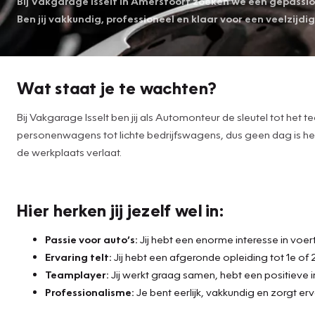
Bij Vakgarage Isselt in Amersfoort zoeken we een gepass
Ben jij vakkundig, professioneel en klaar voor een veelzijdi
Wat staat je te wachten?
Bij Vakgarage Isselt ben jij als Automonteur de sleutel tot het
personenwagens tot lichte bedrijfswagens, dus geen dag is het
de werkplaats verlaat.
Hier herken jij jezelf wel in:
Passie voor auto’s:
Jij hebt een enorme interesse in voert
Ervaring telt:
Jij hebt een afgeronde opleiding tot 1e o
Teamplayer:
Jij werkt graag samen, hebt een positieve i
Professionalisme:
Je bent eerlijk, vakkundig en zorgt erv