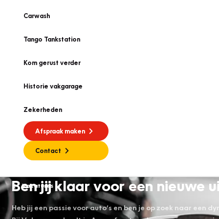
Carwash
Tango Tankstation
Kom gerust verder
Historie vakgarage
Zekerheden
Afspraak maken
Contact
Ben jij klaar voor een nieuwe
Vacatures
Heb jij een passie voor auto’s en ben je op zoek naar een 